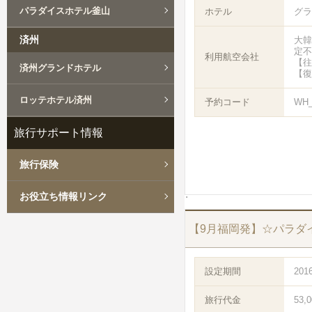
パラダイスホテル釜山
ホテル
グラ
済州
大韓
定不
利用航空会社
【往
済州グランドホテル
【復
ロッテホテル済州
予約コード
WH_
旅行サポート情報
旅行保険
お役立ち情報リンク
【9月福岡発】☆パラダ
設定期間
201
旅行代金
53,