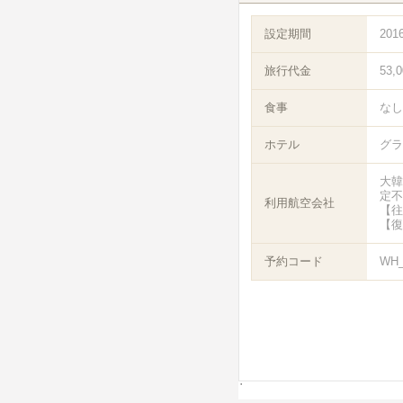
設定期間
201
旅行代金
53,
食事
なし
ホテル
グラ
大韓
定不
利用航空会社
【往
【復
予約コード
WH