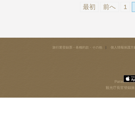
最初
前へ
1
旅行業登録票・各種約款・その他
個人情報保護方
Paradise Int
観光庁長官登録旅行