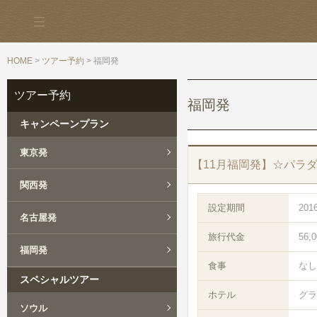
HOME
>
ツアー予約
> 福岡発
ツアー予約
福岡発
キャンペーンプラン
東京発
【11月福岡発】☆パラ
関西発
設定期間
201
名古屋発
旅行代金
56,
福岡発
食事
なし
スペシャルツアー
ホテル
グラ
ソウル