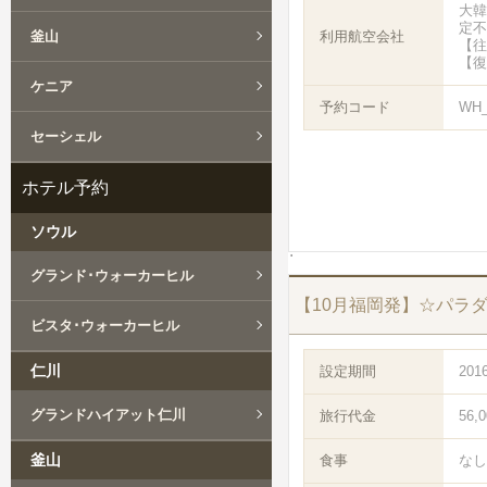
大韓
定不
釜山
利用航空会社
【往
【復
ケニア
予約コード
WH_
セーシェル
ホテル予約
ソウル
グランド･ウォーカーヒル
【10月福岡発】☆パラ
ビスタ･ウォーカーヒル
仁川
設定期間
201
グランドハイアット仁川
旅行代金
56,
釜山
食事
なし