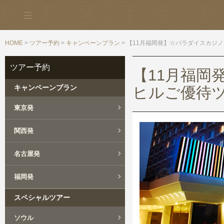
HOME
>
ツアー予約
>
キャンペーンプラン
> 【11月福岡発】☆パラダイスカジ
ツアー予約
【11月福岡
キャンペーンプラン
ヒルご優待ツ
東京発
関西発
名古屋発
福岡発
スペシャルツアー
ソウル