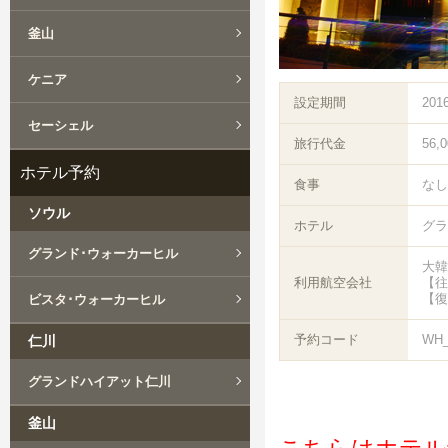
釜山
ケニア
設定期間
201
セーシェル
旅行代金
56,
ホテル予約
食事
なし
ソウル
ホテル
グラ
グランド･ウォーカーヒル
大韓
利用航空会社
【往
【復
ビスタ･ウォーカーヒル
予約コード
WH_
仁川
グランドハイアット仁川
釜山