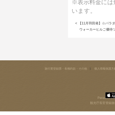
※表示料金には
います。
< 【11月羽田発】☆パラ
ウォーカーヒルご優待ツ
旅行業登録票・各種約款・その他
個人情報保護方
Paradise Int
観光庁長官登録旅行