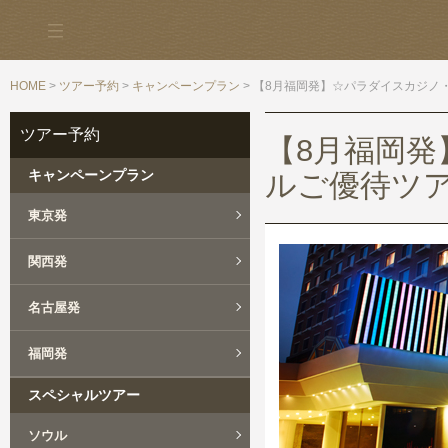
HOME
>
ツアー予約
>
キャンペーンプラン
> 【8月福岡発】☆パラダイスカジノ
ツアー予約
【8月福岡
キャンペーンプラン
ルご優待ツア
東京発
関西発
名古屋発
福岡発
スペシャルツアー
ソウル