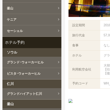
釜山
ケニア
設定期間
201
セーシェル
旅行代金
57,
ホテル予約
食事
なし
ソウル
ホテル
グラ
グランド･ウォーカーヒル
大韓
利用航空会社
【往
【復
ビスタ･ウォーカーヒル
予約コード
WH
仁川
グランドハイアット仁川
釜山