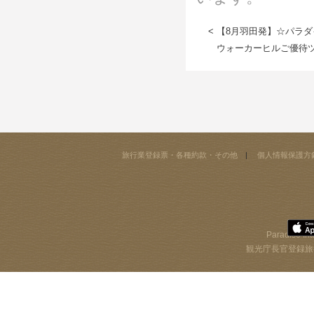
< 【8月羽田発】☆パラ
ウォーカーヒルご優待ツ
旅行業登録票・各種約款・その他
個人情報保護方
Paradise Int
観光庁長官登録旅行