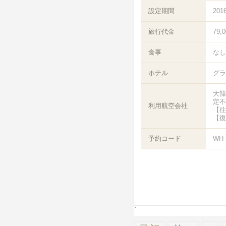
設定期間
201
旅行代金
79,
食事
なし
ホテル
グラ
大韓
定不
利用航空会社
【往
【復
予約コード
WH_