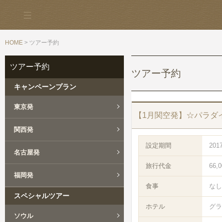
HOME
> ツアー予約
ツアー予約
ツアー予約
キャンペーンプラン
東京発
【1月関空発】☆パラダ
関西発
設定期間
201
名古屋発
旅行代金
66,
福岡発
食事
なし
スペシャルツアー
ホテル
グラ
ソウル