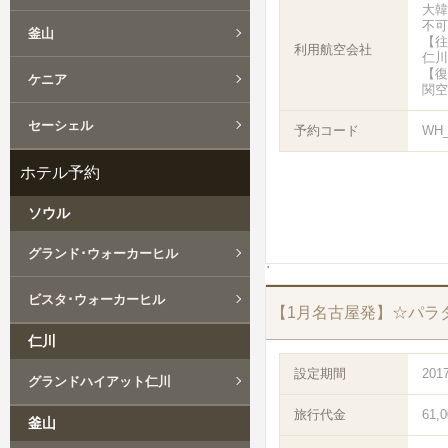
大韓
不可
釜山
【往路
利用航空会社
仁川
【復路
ケニア
関空
セーシェル
予約コード
WH_
ホテル予約
ソウル
グランド･ウォーカーヒル
ビスタ･ウォーカーヒル
【1月名古屋発】☆パラ
仁川
設定期間
201
グランドハイアット仁川
旅行代金
61,
釜山