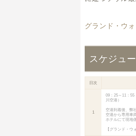
グランド・ウォ
スケジュ
日次
09：25～11：
川空港）
空港到着後、弊
1
空港から専用車
ホテルにて現地
【グランド・ウ