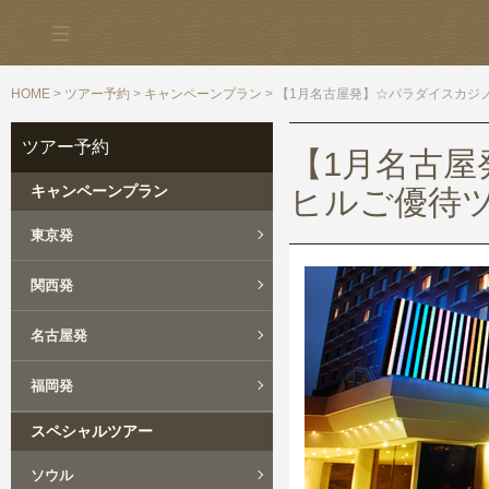
HOME
>
ツアー予約
>
キャンペーンプラン
> 【1月名古屋発】☆パラダイスカジ
ツアー予約
【1月名古
キャンペーンプラン
ヒルご優待ツ
東京発
関西発
名古屋発
福岡発
スペシャルツアー
ソウル