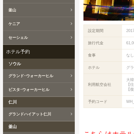
釜山
ケニア
設定期間
201
セーシェル
旅行代金
61,
ホテル予約
食事
なし
ソウル
ホテル
グラ
グランド･ウォーカーヒル
大韓
利用航空会社
【往
【復
ビスタ･ウォーカーヒル
予約コード
WH_
仁川
グランドハイアット仁川
釜山