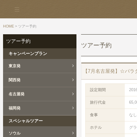
HOME
> ツアー予約
ツアー予約
ツアー予約
キャンペーンプラン
東京発
【7月名古屋発】☆パラ
関西発
設定期間
201
名古屋発
旅行代金
65,
福岡発
食事
なし
スペシャルツアー
ホテル
グラ
ソウル