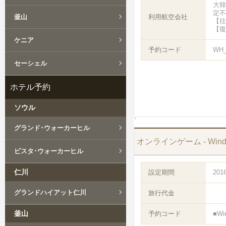
大韓
定不
釜山
利用航空会社
【往
【復
ケニア
予約コード
WH
セーシェル
ホテル予約
ソウル
グランド･ウォーカーヒル
オンラインゲーム - Wind
ビスタ･ウォーカーヒル
仁川
設定期間
201
グランドハイアット仁川
旅行代金
釜山
予約コード
■Wi