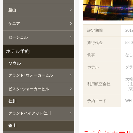
釜山
ケニア
設定期間
201
セーシェル
旅行代金
58,
ホテル予約
食事
なし
ソウル
ホテル
グラ
グランド･ウォーカーヒル
大韓
利用航空会社
【往
【復
ビスタ･ウォーカーヒル
予約コード
WH_
仁川
グランドハイアット仁川
釜山