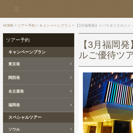
HOME
>
ツアー予約
>
キャンペーンプラン
> 【3月福岡発】☆パラダイスカジノ
ツアー予約
【3月福岡
キャンペーンプラン
ルご優待ツア
東京発
関西発
名古屋発
福岡発
スペシャルツアー
ソウル