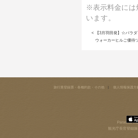
※表示料金には
います。
< 【3月羽田発】☆パラ
ウォーカーヒルご優待ツ
旅行業登録票・各種約款・その他
個人情報保護方
Paradise Int
観光庁長官登録旅行