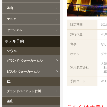
釜山
ケニア
設定期間
201
セーシェル
旅行代金
70,
ホテル予約
食事
なし
ソウル
ホテル
グラ
グランド･ウォーカーヒル
大韓
利用航空会社
【往
【復
ビスタ･ウォーカーヒル
予約コード
WH_
仁川
グランドハイアット仁川
釜山