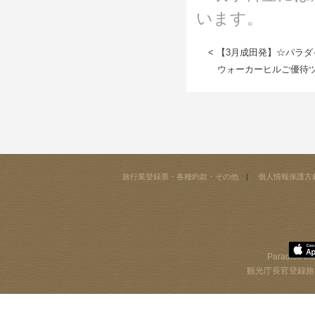
います。
< 【3月成田発】☆パラ
ウォーカーヒルご優待ツ
旅行業登録票・各種約款・その他
個人情報保護方
Paradise Int
観光庁長官登録旅行