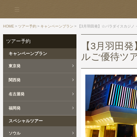
HOME
>
ツアー予約
>
キャンペーンプラン
> 【3月羽田発】☆パラダイスカジノ
ツアー予約
【3月羽田
キャンペーンプラン
ルご優待ツア
東京発
関西発
名古屋発
福岡発
スペシャルツアー
ソウル