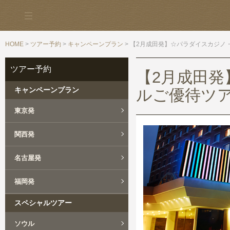
HOME
>
ツアー予約
>
キャンペーンプラン
> 【2月成田発】☆パラダイスカジノ
ツアー予約
【2月成田
キャンペーンプラン
ルご優待ツア
東京発
関西発
名古屋発
福岡発
スペシャルツアー
ソウル