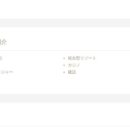
紹介
社
統合型リゾート
カジノ
レジャー
建設