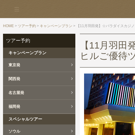
HOME
>
ツアー予約
>
キャンペーンプラン
> 【11月羽田発】☆パラダイスカジ
ツアー予約
【11月羽田
キャンペーンプラン
ヒルご優待ツ
東京発
関西発
名古屋発
福岡発
スペシャルツアー
ソウル