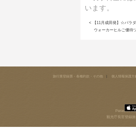
います。
< 【11月成田発】☆パラ
ウォーカーヒルご優待ツ
旅行業登録票・各種約款・その他
個人情報保護方
Paradise Int
観光庁長官登録旅行