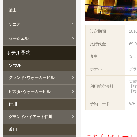
釜山
ケニア
設定期間
201
セーシェル
旅行代金
69,
ホテル予約
食事
なし
ソウル
ホテル
グラ
グランド･ウォーカーヒル
大韓
利用航空会社
【往
【復
ビスタ･ウォーカーヒル
予約コード
WH_
仁川
グランドハイアット仁川
釜山