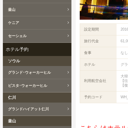
釜山
ケニア
設定期間
201
セーシェル
旅行代金
61,
ホテル予約
食事
なし
ソウル
ホテル
グラ
グランド･ウォーカーヒル
大韓
利用航空会社
【往路
【復
ビスタ･ウォーカーヒル
予約コード
WH_
仁川
グランドハイアット仁川
釜山