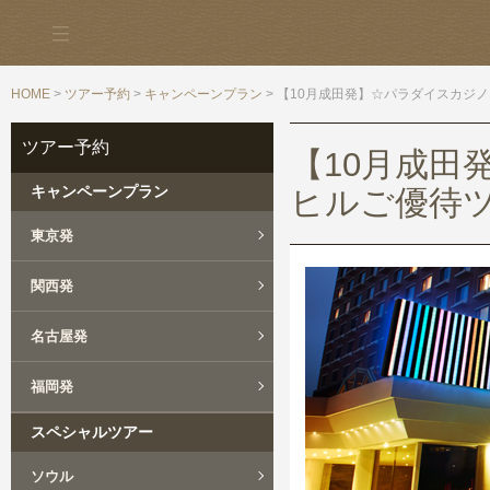
HOME
>
ツアー予約
>
キャンペーンプラン
> 【10月成田発】☆パラダイスカジ
ツアー予約
【10月成田
キャンペーンプラン
ヒルご優待ツ
東京発
関西発
名古屋発
福岡発
スペシャルツアー
ソウル