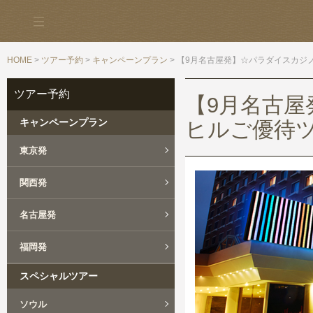
HOME
>
ツアー予約
>
キャンペーンプラン
> 【9月名古屋発】☆パラダイスカジ
ツアー予約
【9月名古
キャンペーンプラン
ヒルご優待ツ
東京発
関西発
名古屋発
福岡発
スペシャルツアー
ソウル