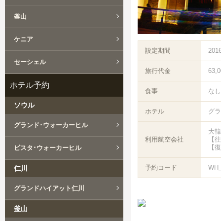
釜山
ケニア
設定期間
201
セーシェル
旅行代金
63,
ホテル予約
食事
なし
ソウル
ホテル
グラ
グランド･ウォーカーヒル
大韓
利用航空会社
【往
【復
ビスタ･ウォーカーヒル
予約コード
WH
仁川
グランドハイアット仁川
釜山