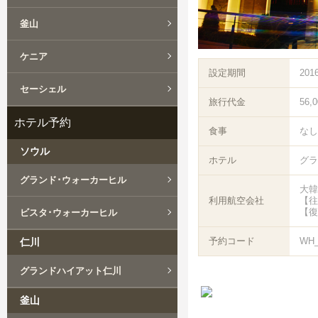
釜山
ケニア
設定期間
201
セーシェル
旅行代金
56,
ホテル予約
食事
なし
ソウル
ホテル
グラ
グランド･ウォーカーヒル
大韓
利用航空会社
【往
【復
ビスタ･ウォーカーヒル
予約コード
WH
仁川
グランドハイアット仁川
釜山