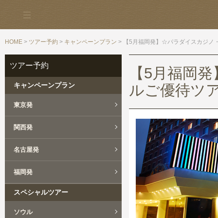
HOME
>
ツアー予約
>
キャンペーンプラン
> 【5月福岡発】☆パラダイスカジノ
ツアー予約
【5月福岡
キャンペーンプラン
ルご優待ツア
東京発
関西発
名古屋発
福岡発
スペシャルツアー
ソウル