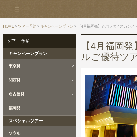
HOME
>
ツアー予約
>
キャンペーンプラン
> 【4月福岡発】☆パラダイスカジノ
ツアー予約
【4月福岡
キャンペーンプラン
ルご優待ツア
東京発
関西発
名古屋発
福岡発
スペシャルツアー
ソウル