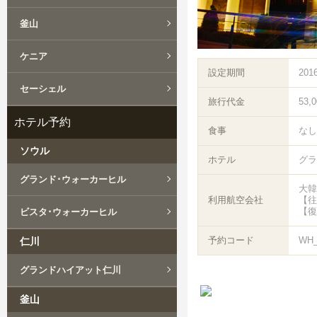
釜山
ケニア
設定期間
201
セーシェル
旅行代金
53,
ホテル予約
食事
なし
ソウル
ホテル
グラ
グランド･ウォーカーヒル
大韓
利用航空会社
【往
【復
ビスタ･ウォーカーヒル
予約コード
WH
仁川
グランドハイアット仁川
釜山